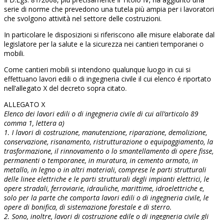
serie di norme che prevedono una tutela più ampia per i lavoratori
che svolgono attività nel settore delle costruzioni.
In particolare le disposizioni si riferiscono alle misure elaborate dal
legislatore per la salute e la sicurezza nei cantieri temporanei o
mobili.
Come cantieri mobili si intendono qualunque luogo in cui si
effettuano lavori edili o di ingegneria civile il cui elenco é riportato
nell’allegato X del decreto sopra citato.
ALLEGATO X
Elenco dei lavori edili o di ingegneria civile di cui all’articolo 89
comma 1, lettera a)
1. I lavori di costruzione, manutenzione, riparazione, demolizione,
conservazione, risanamento, ristrutturazione o equipaggiamento, la
trasformazione, il rinnovamento o lo smantellamento di opere fisse,
permanenti o temporanee, in muratura, in cemento armato, in
metallo, in legno o in altri materiali, comprese le parti strutturali
delle linee elettriche e le parti strutturali degli impianti elettrici, le
opere stradali, ferroviarie, idrauliche, marittime, idroelettriche e,
solo per la parte che comporta lavori edili o di ingegneria civile, le
opere di bonifica, di sistemazione forestale e di sterro.
2. Sono, inoltre, lavori di costruzione edile o di ingegneria civile gli