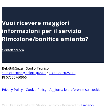
Vuoi ricevere maggiori
informazioni per il servizio
Rimozione/bonifica amianto?
Contattaci ora
Belotti&Guzzi - Studio Tecnico
studiotecnico@belottiguzzi.it
/
+39 329 2025110‬
PI 07535760966
Privacy Policy
-
Cookie Policy
-
Aggiorna le preferenze sui cookie
© 2018 Belotti&Guzzi Studio Tecnico - Powered by
Envision