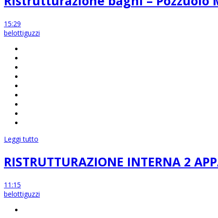
Ristrutturazione bagni – Pozzuolo
15:29
belottiguzzi
Leggi tutto
RISTRUTTURAZIONE INTERNA 2 AP
11:15
belottiguzzi