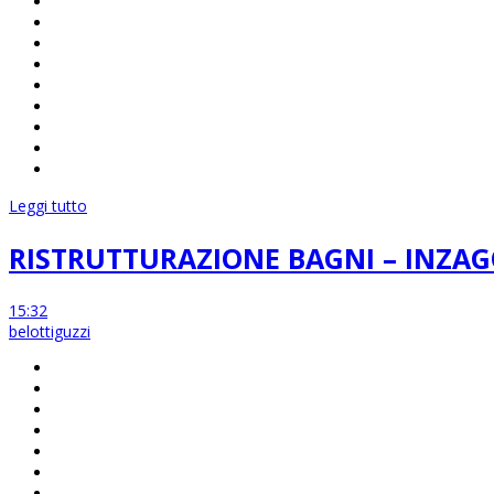
Leggi tutto
RISTRUTTURAZIONE BAGNI – INZA
15:32
belottiguzzi