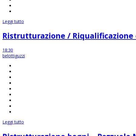
Leggi tutto
Ristrutturazione / Riqualificazione
18:30
belottiguzzi
Leggi tutto