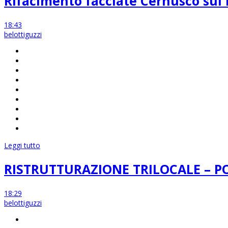
Rifacimento facciate Cernusco sul 
18:43
belottiguzzi
Leggi tutto
RISTRUTTURAZIONE TRILOCALE – 
18:29
belottiguzzi