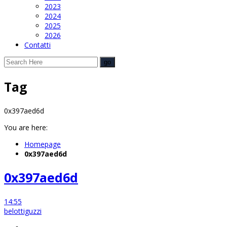
2023
2024
2025
2026
Contatti
Tag
0x397aed6d
You are here:
Homepage
0x397aed6d
0x397aed6d
14:55
belottiguzzi