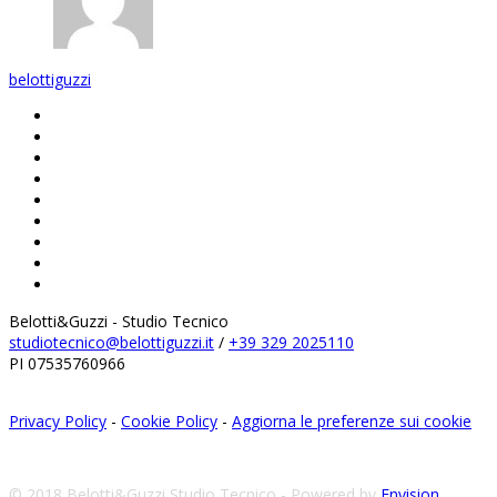
belottiguzzi
Belotti&Guzzi - Studio Tecnico
studiotecnico@belottiguzzi.it
/
+39 329 2025110‬
PI 07535760966
Privacy Policy
-
Cookie Policy
-
Aggiorna le preferenze sui cookie
© 2018 Belotti&Guzzi Studio Tecnico - Powered by
Envision