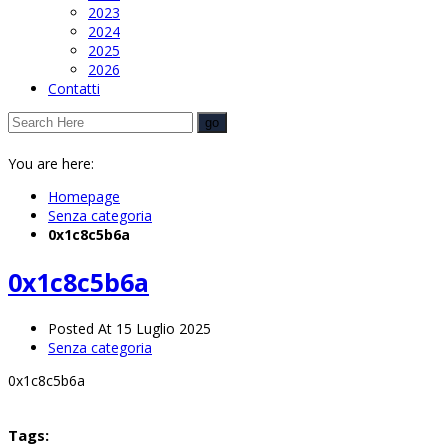
2023
2024
2025
2026
Contatti
You are here:
Homepage
Senza categoria
0x1c8c5b6a
0x1c8c5b6a
Posted At 15 Luglio 2025
Senza categoria
0x1c8c5b6a
Tags: