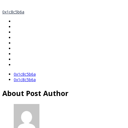
0x1c8c5b6a
0x1c8c5b6a
0x1c8c5b6a
About Post Author