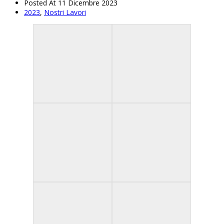
Posted At 11 Dicembre 2023
2023
,
Nostri Lavori