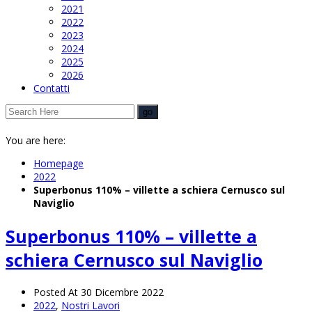
2021
2022
2023
2024
2025
2026
Contatti
You are here:
Homepage
2022
Superbonus 110% – villette a schiera Cernusco sul
Naviglio
Superbonus 110% – villette a
schiera Cernusco sul Naviglio
Posted At 30 Dicembre 2022
2022
,
Nostri Lavori