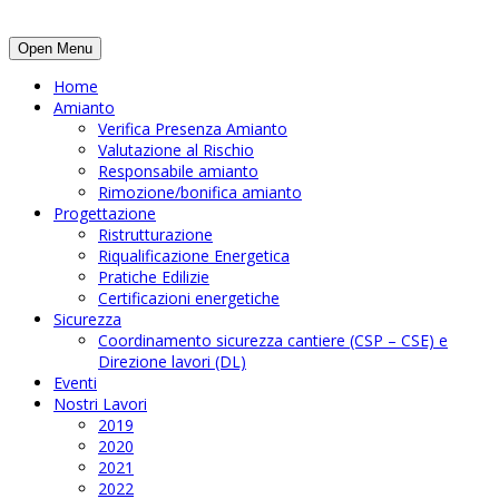
Open Menu
Home
Amianto
Verifica Presenza Amianto
Valutazione al Rischio
Responsabile amianto
Rimozione/bonifica amianto
Progettazione
Ristrutturazione
Riqualificazione Energetica
Pratiche Edilizie
Certificazioni energetiche
Sicurezza
Coordinamento sicurezza cantiere (CSP – CSE) e
Direzione lavori (DL)
Eventi
Nostri Lavori
2019
2020
2021
2022