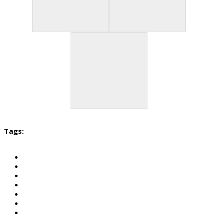
Tags: