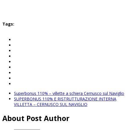
Tags:
Superbonus 110% – villette a schiera Cernusco sul Naviglio
SUPERBONUS 110% E RISTRUTTURAZIONE INTERNA
VILLETTA – CERNUSCO SUL NAVIGLIO
About Post Author