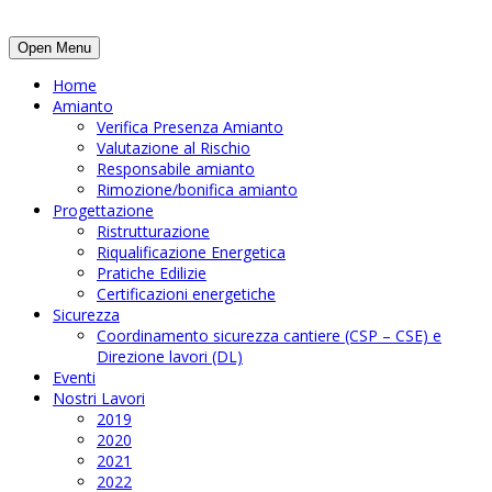
Open Menu
Home
Amianto
Verifica Presenza Amianto
Valutazione al Rischio
Responsabile amianto
Rimozione/bonifica amianto
Progettazione
Ristrutturazione
Riqualificazione Energetica
Pratiche Edilizie
Certificazioni energetiche
Sicurezza
Coordinamento sicurezza cantiere (CSP – CSE) e
Direzione lavori (DL)
Eventi
Nostri Lavori
2019
2020
2021
2022