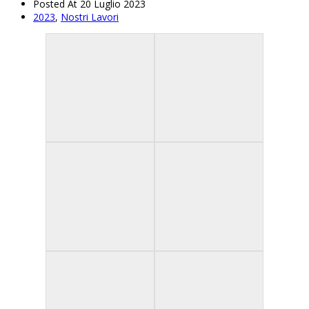
Posted At 20 Luglio 2023
2023
,
Nostri Lavori