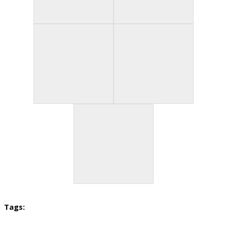
Tags: