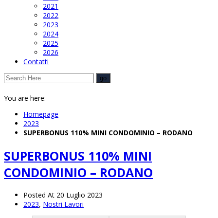
2021
2022
2023
2024
2025
2026
Contatti
You are here:
Homepage
2023
SUPERBONUS 110% MINI CONDOMINIO – RODANO
SUPERBONUS 110% MINI
CONDOMINIO – RODANO
Posted At 20 Luglio 2023
2023
,
Nostri Lavori