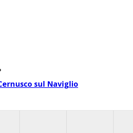
o
 Cernusco sul Naviglio