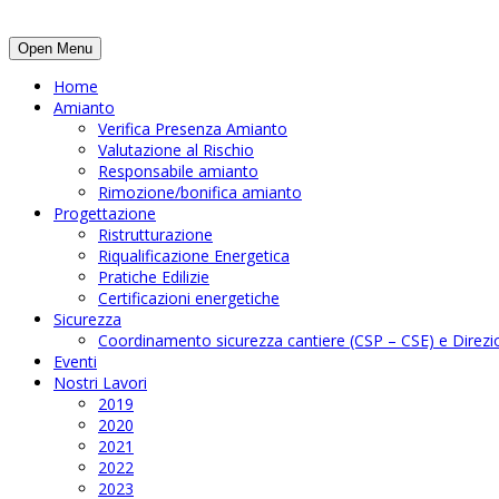
Open Menu
Home
Amianto
Verifica Presenza Amianto
Valutazione al Rischio
Responsabile amianto
Rimozione/bonifica amianto
Progettazione
Ristrutturazione
Riqualificazione Energetica
Pratiche Edilizie
Certificazioni energetiche
Sicurezza
Coordinamento sicurezza cantiere (CSP – CSE) e Direzio
Eventi
Nostri Lavori
2019
2020
2021
2022
2023