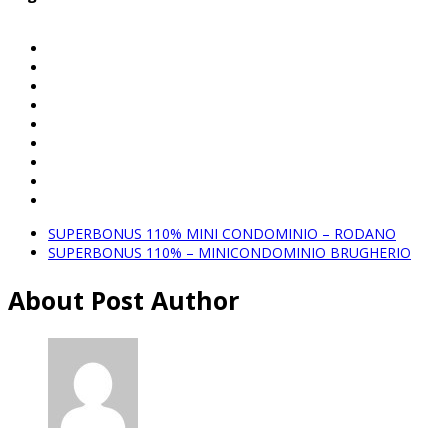
SUPERBONUS 110% MINI CONDOMINIO – RODANO
SUPERBONUS 110% – MINICONDOMINIO BRUGHERIO
About Post Author